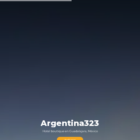
Argentina323
Hotel
boutique
en
Guadalajara,
México
Book now!